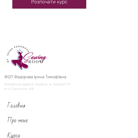
Розпочати курс
ФОП Федорова Ірина Тимофіївна
Юридична адреса: Україна, м. Кривий Ріг,
м-н Сонячний, 48
Головна
Про мене
Курси