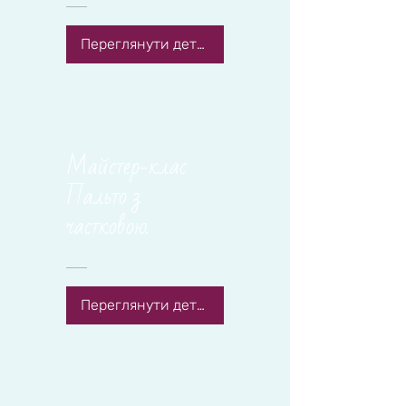
Переглянути деталі
Майстер-клас
Пальто з
частковою
підкладкою
Переглянути деталі