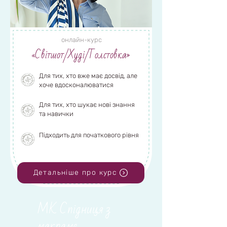
Переглянути деталі
онлайн-курс
«Світшот/Худі/Толстовка»
Майстер-клас
Для тих, хто вже має досвід, але
хоче вдосконалюватися
Спідниця по косій
Для тих, хто шукає нові знання
та навички
Підходить для початкового рівня
Переглянути деталі
Детальніше про курс
МК Спідниця з
макраме