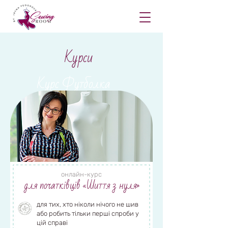
Курси
Курс Футболка
Переглянути деталі
онлайн-курс
для початківців «Шиття з нуля»
Курс PROшиття -
для тих, хто ніколи нічого не шив
Спідниця 4 травня
або робить тільки перші спроби у
цій справі