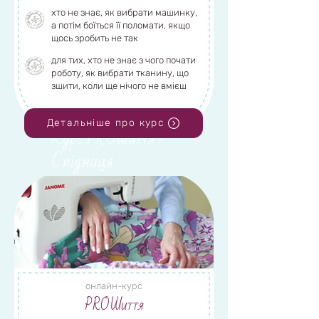
хто не знає, як вибрати машинку,
а потім боїться її поломати, якщо
щось зробить не так
Переглянути деталі
для тих, хто не знає з чого почати
роботу, як вибрати тканину, що
зшити, коли ще нічого не вмієш
Детальніше про курс
Курс PROшиття -
Спідниця
Переглянути деталі
онлайн-курс
PROШиття