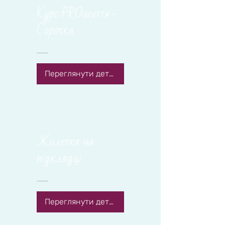
Курс PROшиття -
Сорочка
Переглянути деталі
Жилетка на
підкладці
Переглянути деталі