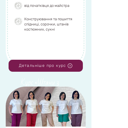
Майстер-клас
"Білизна для
від початківця до майстра
початківців"
Конструювання та пошиття
спідниці, сорочки, штанів
костюмних, сукні
Переглянути деталі
Детальніше про курс
Курс «Штани з
трикотажу»
Переглянути деталі