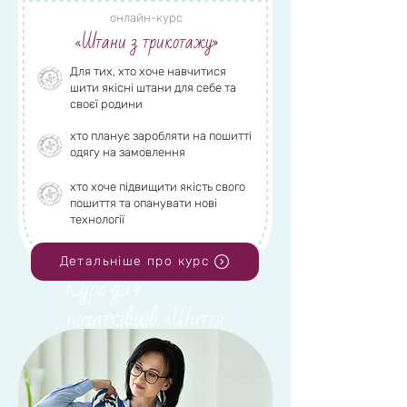
онлайн-курс
«Штани з трикотажу»
Для тих, хто хоче навчитися
курс "PROсукню"
шити якісні штани для себе та
своєї родини
хто планує заробляти на пошитті
одягу на замовлення
Переглянути деталі
хто хоче підвищити якість свого
пошиття та опанувати нові
технології
Детальніше про курс
Курс для
початківців «Шиття
з нуля» | СТАРТ
17 січня