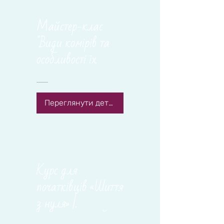
Майстер-клас
"Види комірів та
особливості їх
конструювання"
Переглянути деталі
Курс для
початківців «Шиття
з нуля» |
ОСНОВНИЙ