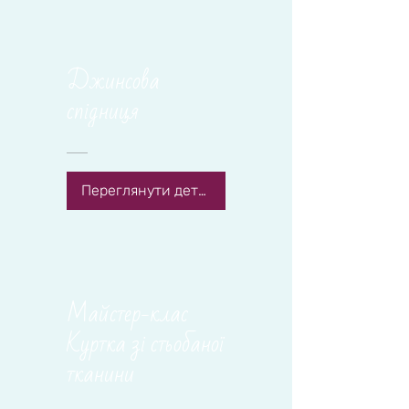
Джинсова
спідниця
Переглянути деталі
Майстер-клас
Куртка зі стьобаної
тканини