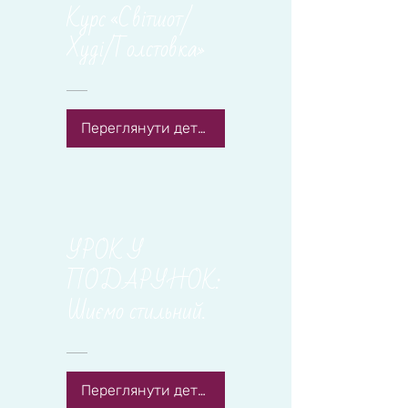
Курс «Світшот/
Худі/Толстовка»
Переглянути деталі
УРОК У
ПОДАРУНОК:
Шиємо стильний
пояс з пірʼям
Переглянути деталі