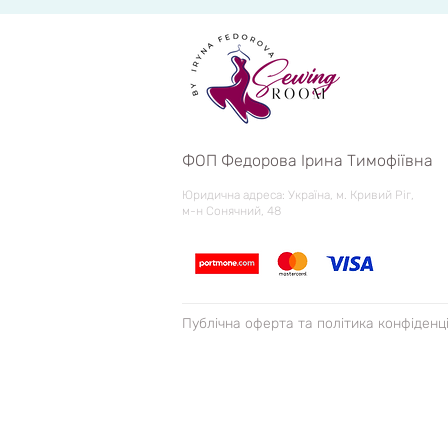
ФОП Федорова Ірина Тимофіївна
Юридична адреса: Україна, м. Кривий Ріг,
м-н Сонячний, 48
Публічна оферта та політика конфіденц