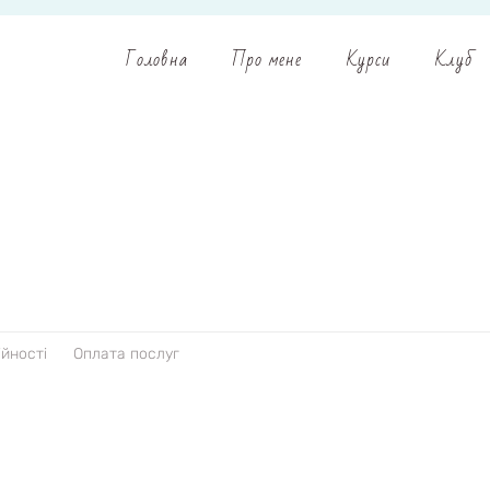
Головна
Про мене
Курси
Клуб
ійності
Оплата послуг