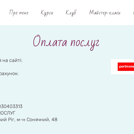
Про мене
Курси
Клуб
Майстер-класи
Оплата послуг
 на сайті:
рахунок:
030403313
ПОСЛУГ
ий Ріг, м-н Сонячний, 48