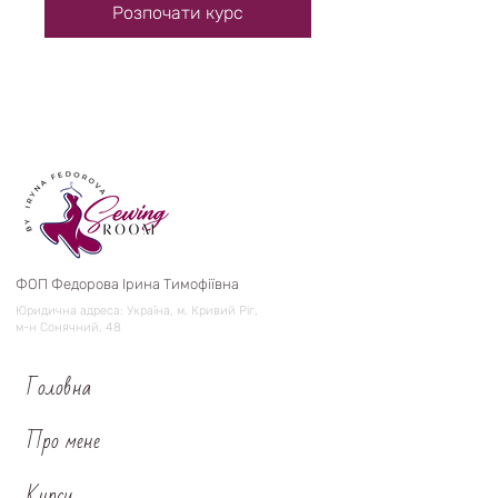
Розпочати курс
ФОП Федорова Ірина Тимофіївна
Юридична адреса: Україна, м. Кривий Ріг,
м-н Сонячний, 48
Головна
Про мене
Курси