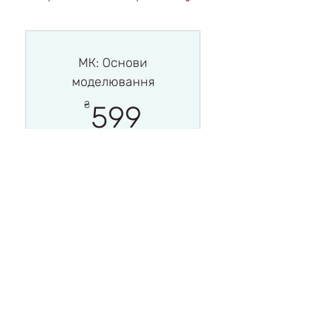
МК: Основи
моделювання
599₴
₴
599
Дійсний протягом 12 міс.
Придбати