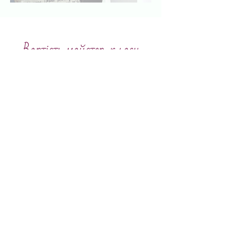
Вартість майстер-класу
МК: Вибір матеріалів
599₴
₴
599
Дійсний протягом 12 міс.
Придбати