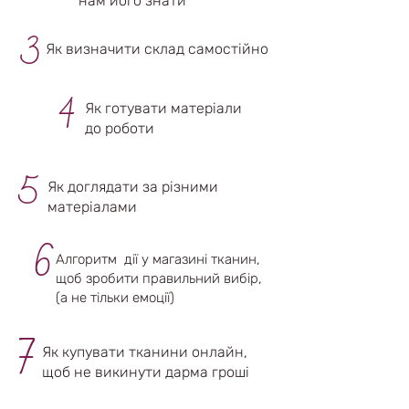
нам його знати
3
Як визначити склад самостійно
4
Як готувати матеріали
до роботи
5
Як доглядати за різними
матеріалами
6
Алгоритм дії у магазині тканин,
щоб зробити правильний вибір,
(а не тільки емоції)⠀
7
Як купувати тканини онлайн,
щоб не викинути дарма гроші