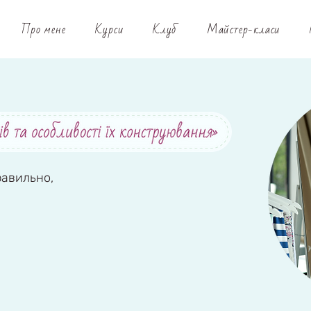
Про мене
Курси
Клуб
Майстер-класи
равильно,